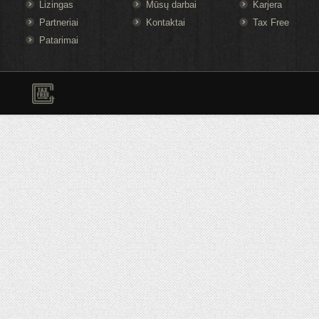
Lizingas
Mūsų darbai
Karjera
Partneriai
Kontaktai
Tax Free
Patarimai