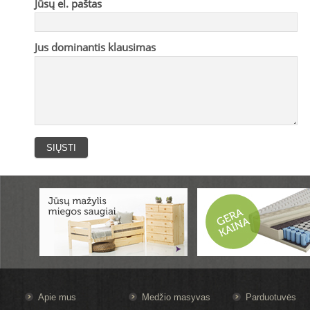
Jūsų el. paštas
Jus dominantis klausimas
Apie mus
Medžio masyvas
Parduotuvės