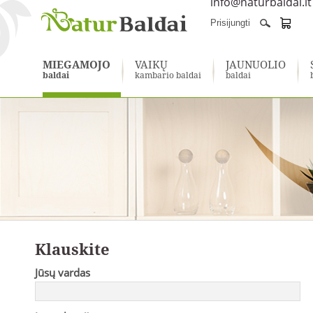
info@naturbaldai.lt
Prisijungti
MIEGAMOJO
VAIKŲ
JAUNUOLIO
baldai
kambario baldai
baldai
Klauskite
Jūsų vardas