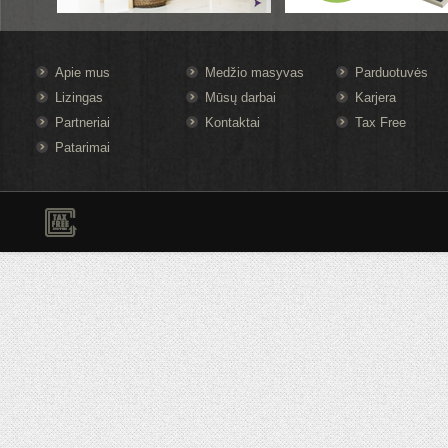
Apie mus
Medžio masyvas
Parduotuvės
Lizingas
Mūsų darbai
Karjera
Partneriai
Kontaktai
Tax Free
Patarimai