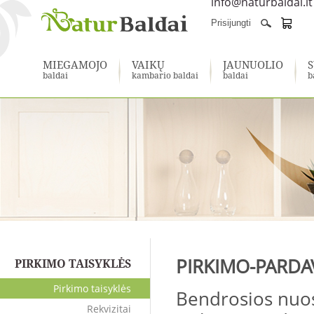
info@naturbaldai.lt
Prisijungti
MIEGAMOJO
VAIKŲ
JAUNUOLIO
S
baldai
kambario baldai
baldai
b
PIRKIMO-PARDA
PIRKIMO TAISYKLĖS
Pirkimo taisyklės
Bendrosios nuo
Rekvizitai