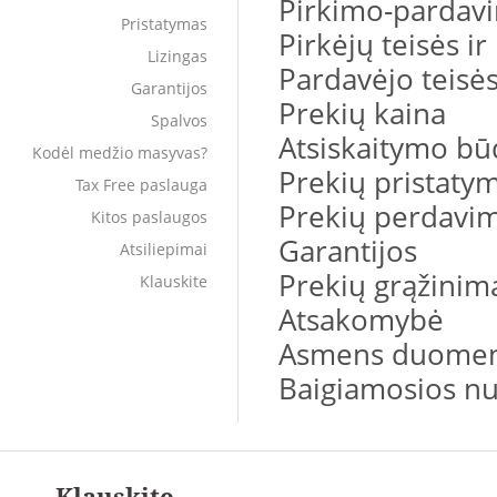
Pirkimo-pardavi
Pristatymas
Pirkėjų teisės ir
Lizingas
Pardavėjo teisės
Garantijos
Prekių kaina
Spalvos
Atsiskaitymo bū
Kodėl medžio masyvas?
Prekių pristaty
Tax Free paslauga
Prekių perdavim
Kitos paslaugos
Garantijos
Atsiliepimai
Prekių grąžinim
Klauskite
Atsakomybė
Asmens duome
Baigiamosios nu
Klauskite