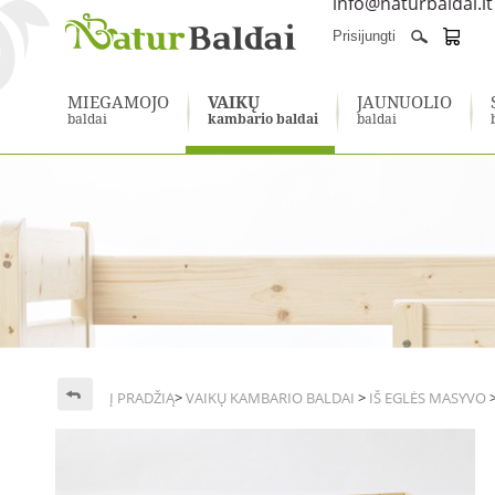
info@naturbaldai.lt
Prisijungti
MIEGAMOJO
VAIKŲ
JAUNUOLIO
baldai
kambario baldai
baldai
Į PRADŽIĄ
>
VAIKŲ KAMBARIO BALDAI
>
IŠ EGLĖS MASYVO