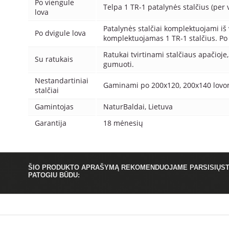
Po viengule
Telpa 1 TR-1 patalynės stalčius (per vi
lova
Patalynės stalčiai komplektuojami iš 
Po dvigule lova
komplektuojamas 1 TR-1 stalčius. Po v
Ratukai tvirtinami stalčiaus apačioje, 
Su ratukais
gumuoti.
Nestandartiniai
Gaminami po 200x120, 200x140 lovomis
stalčiai
Gamintojas
NaturBaldai, Lietuva
Garantija
18 mėnesių
ŠIO PRODUKTO APRAŠYMĄ REKOMENDUOJAME PARSISIŲST
PATOGIU BŪDU: